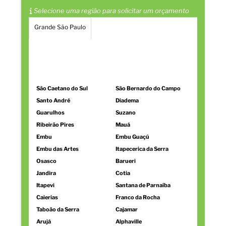
Selecione uma região para solicitar um orçamento
Grande São Paulo
Região Central
Zona Norte
Zona Oeste
Zona Sul
Zona Leste
Litoral de São Paulo
Personalizado
São Caetano do Sul
São Bernardo do Campo
Santo André
Diadema
Guarulhos
Suzano
Ribeirão Pires
Mauá
Embu
Embu Guaçú
Embu das Artes
Itapecerica da Serra
Osasco
Barueri
Jandira
Cotia
Itapevi
Santana de Parnaíba
Caierias
Franco da Rocha
Taboão da Serra
Cajamar
Arujá
Alphaville