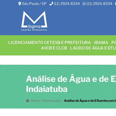
São Paulo / SP
(11) 2924-8334
(11) 2924-8334
LICENCIAMENTO CETESB E PREFEITURA
IBAMA
P
AVCB E CLCB
LAUDO DE ÁGUA E EF
Análise de Água e de 
Indaiatuba
Home
»
Informações
»
Análise de Água e de Efluentes em 