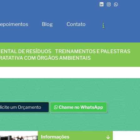
epoimentos
Blog
Contato
ENTAL DE RESÍDUOS
TREINAMENTOS E PALESTRAS
RATATIVA COM ÓRGÃOS AMBIENTAIS
licite um Orçamento
Chame no WhatsApp
Informações