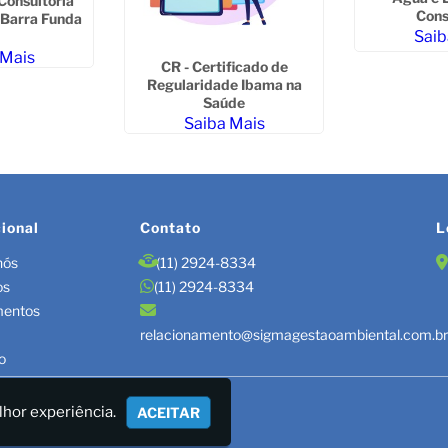
Consultoria
Cons
 Barra Funda
Saib
 Mais
CR - Certificado de
Regularidade Ibama na
Saúde
Saiba Mais
cional
Contato
L
nós
(11) 2924-8334
os
(11) 2924-8334
mentos
relacionamento@sigmagestaoambiental.com.b
o
TÃO DE RESÍDUOS/LAUDOS
lhor experiência.
ACEITAR