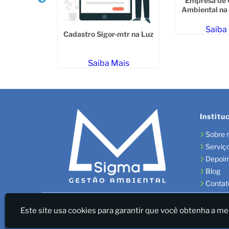
Empresa de 
Ambiental na
Saiba
sb em Artur
Cadastro Sigor-mtr na Luz
m
ais
Saiba Mais
Institu
Sobre 
Serviç
Depoi
Blog
Contat
Sigma Gestão Ambiental - LICENÇAS AMBIENTAIS/GES
Este site usa cookies para garantir que você obtenha a me