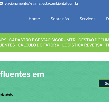
relacionamento@sigmagestaoambiental.com.br
Home
Sobre nós
Serviços
D
GRS
CADASTRO E GESTÃO SIGOR - MTR
GESTÃO DOCUM
LUENTES
CÁLCULO DO FATOR K
LOGÍSTICA REVERSA
T
Efluentes em
So
Indaiatuba