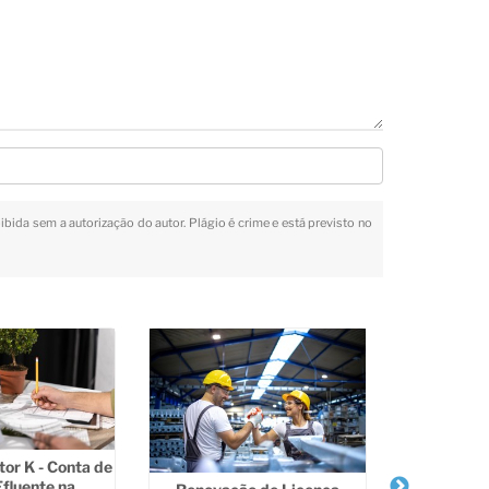
oibida sem a autorização do autor. Plágio é crime e está previsto no
tor K - Conta de
fluente na