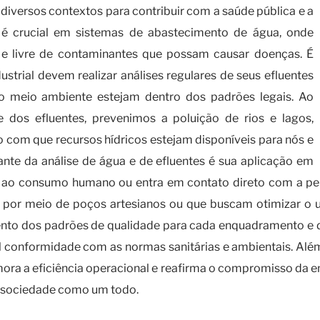
 diversos contextos para contribuir com a saúde pública e a
 é crucial em sistemas de abastecimento de água, onde
l e livre de contaminantes que possam causar doenças. É
strial devem realizar análises regulares de seus efluentes
no meio ambiente estejam dentro dos padrões legais. Ao
 dos efluentes, prevenimos a poluição de rios e lagos,
 com que recursos hídricos estejam disponíveis para nós e
ante da análise de água e de efluentes é sua aplicação em
a ao consumo humano ou entra em contato direto com a p
 por meio de poços artesianos ou que buscam otimizar o 
to dos padrões de qualidade para cada enquadramento e det
al conformidade com as normas sanitárias e ambientais. Além 
mora a eficiência operacional e reafirma o compromisso da 
a sociedade como um todo.