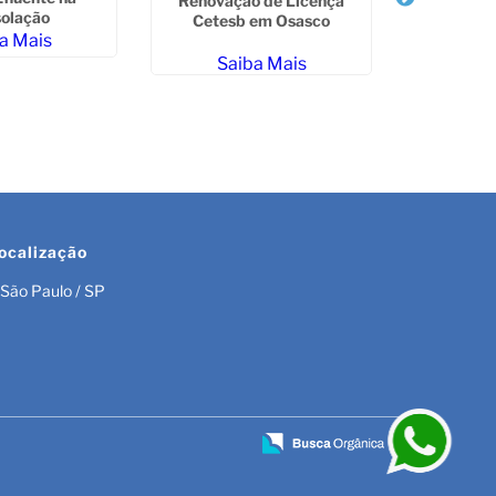
Renovação de Licença
olação
Cetesb em Osasco
a Mais
Saiba Mais
Logístic
consum
Sa
ocalização
São Paulo / SP
r