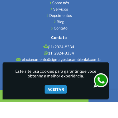
Sobre nós
Serviços
Depoimentos
Blog
Contato
Contato
(11) 2924-8334
(11) 2924-8334
relacionamento@sigmagestaoambiental.com.br
Localização
Este site usa cookies para garantir que você
obtenha a melhor experiência.
São Paulo / SP
Sigma Gestão Ambiental - LICENÇAS AMBIENTAIS/GESTÃO
ACEITAR
DE RESÍDUOS/LAUDOS