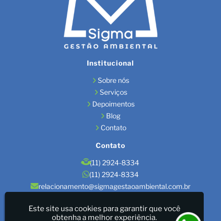
Institucional
Sobre nós
Serviços
Depoimentos
Blog
Contato
Contato
(11) 2924-8334
(11) 2924-8334
relacionamento@sigmagestaoambiental.com.br
Localização
Este site usa cookies para garantir que você
obtenha a melhor experiência.