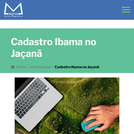
Cadastro Ibama no
Jaçanã
Home
»
Informações
»
Cadastro Ibama no Jaçanã