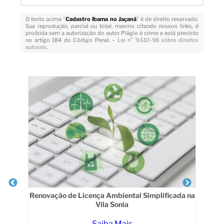
O texto acima "
Cadastro Ibama no Jaçanã
" é de direito reservado.
Sua reprodução, parcial ou total, mesmo citando nossos links, é
proibida sem a autorização do autor. Plágio é crime e está previsto
no artigo 184 do Código Penal. –
Lei n° 9.610-98 sobre direitos
autorais
.
Veja Também
Renovação de Licença Ambiental Simplificada na
Lic
Vila Sonia
Saiba Mais