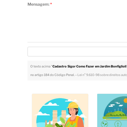
Mensagem:
*
O texto acima "
Cadastro Sigor Como Fazer em Jardim Bonfiglioli
no artigo 184 do Código Penal. –
Lei n° 9.610-98 sobre direitos aut
Veja Também