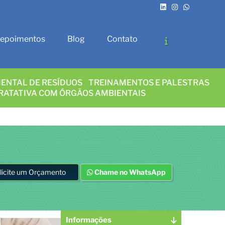
epoimentos
Blog
Contato
ENTAL DE RESÍDUOS
TREINAMENTOS E PALESTRAS
RATATIVA COM ÓRGÃOS AMBIENTAIS
licite um Orçamento
Chame no WhatsApp
Informações