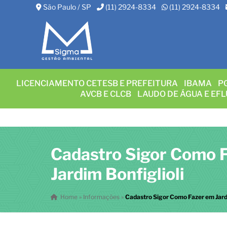
São Paulo / SP
(11) 2924-8334
(11) 2924-8334
LICENCIAMENTO CETESB E PREFEITURA
IBAMA
P
AVCB E CLCB
LAUDO DE ÁGUA E EF
Cadastro Sigor Como 
Jardim Bonfiglioli
Home
»
Informações
»
Cadastro Sigor Como Fazer em Jardi