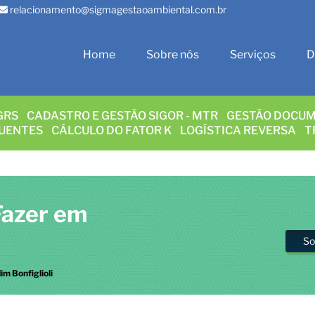
relacionamento@sigmagestaoambiental.com.br
Home
Sobre nós
Serviços
D
GRS
CADASTRO E GESTÃO SIGOR - MTR
GESTÃO DOCUM
LUENTES
CÁLCULO DO FATOR K
LOGÍSTICA REVERSA
T
Fazer em
So
m Bonfiglioli