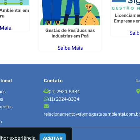
 Ambiental em
Licenciame
ru
Empresas e
 Mais
Gestão de Resíduos nas
Saib
Industrias em Poá
Saiba Mais
cional
Contato
L
nós
(11) 2924-8334
os
(11) 2924-8334
mentos
relacionamento@sigmagestaoambiental.com.b
o
TÃO DE RESÍDUOS/LAUDOS
lhor experiência.
ACEITAR