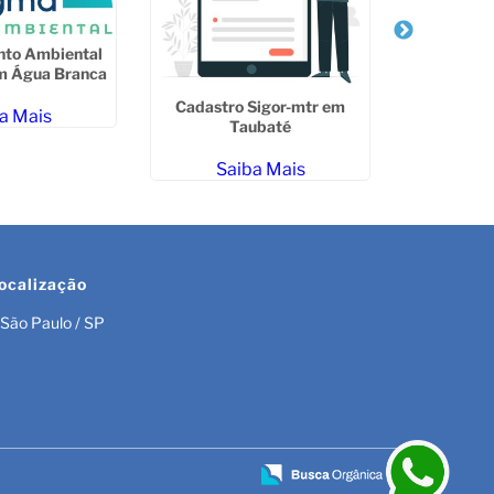
nto Ambiental
m Água Branca
Cadastro Sigor-mtr em
Empresa d
a Mais
Taubaté
Ambiental 
Saiba Mais
Sa
ocalização
São Paulo / SP
r