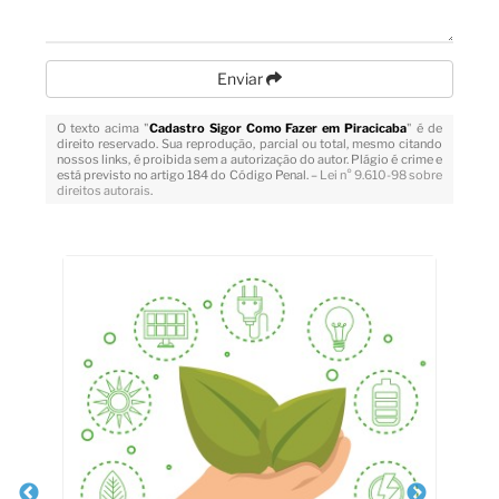
Enviar
O texto acima "
Cadastro Sigor Como Fazer em Piracicaba
" é de
direito reservado. Sua reprodução, parcial ou total, mesmo citando
nossos links, é proibida sem a autorização do autor. Plágio é crime e
está previsto no artigo 184 do Código Penal. –
Lei n° 9.610-98 sobre
direitos autorais
.
Veja Também
Cá