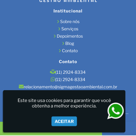
Institucional
Sobre nós
Serviços
Depoimentos
Blog
Contato
Contato
(11) 2924-8334
(11) 2924-8334
relacionamento@sigmagestaoambiental.com.br
Localização
Este site usa cookies para garantir que você
obtenha a melhor experiência.
São Paulo / SP
Sigma Gestão Ambiental - LICENÇAS AMBIENTAIS/GESTÃO
ACEITAR
DE RESÍDUOS/LAUDOS