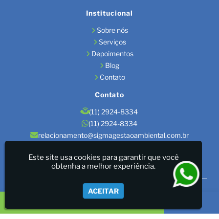
Institucional
Sobre nós
Serviços
Depoimentos
Blog
Contato
Contato
(11) 2924-8334
(11) 2924-8334
relacionamento@sigmagestaoambiental.com.br
Localização
Este site usa cookies para garantir que você
obtenha a melhor experiência.
São Paulo / SP
Sigma Gestão Ambiental - LICENÇAS AMBIENTAIS/GESTÃO
ACEITAR
DE RESÍDUOS/LAUDOS