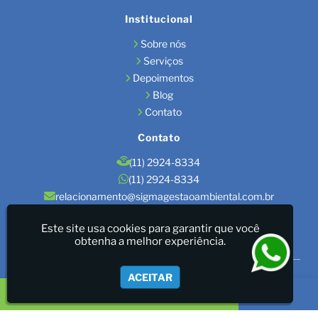
Institucional
Sobre nós
Serviços
Depoimentos
Blog
Contato
Contato
(11) 2924-8334
(11) 2924-8334
relacionamento@sigmagestaoambiental.com.br
Localização
Este site usa cookies para garantir que você
obtenha a melhor experiência.
São Paulo / SP
Sigma Gestão Ambiental - LICENÇAS AMBIENTAIS/GESTÃO
ACEITAR
DE RESÍDUOS/LAUDOS