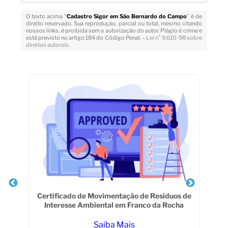
O texto acima "
Cadastro Sigor em São Bernardo do Campo
" é de
direito reservado. Sua reprodução, parcial ou total, mesmo citando
nossos links, é proibida sem a autorização do autor. Plágio é crime e
está previsto no artigo 184 do Código Penal. –
Lei n° 9.610-98 sobre
direitos autorais
.
Veja Também
rica
Certificado de Movimentação de Resíduos de
Pl
Interesse Ambiental em Franco da Rocha
Saiba Mais