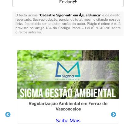
Enviar
O texto acima "
Cadastro Sigor-mtr em Água Branca
" é de direito
reservado. Sua reprodução, parcial ou total, mesmo citando nossos
links, é proibida sem a autorização do autor. Plágio é crime e está
previsto no artigo 184 do Código Penal. –
Lei n° 9.610-98 sobre
direitos autorais
.
Veja Também
Regularização Ambiental em Ferraz de
Vasconcelos
Saiba Mais
Va