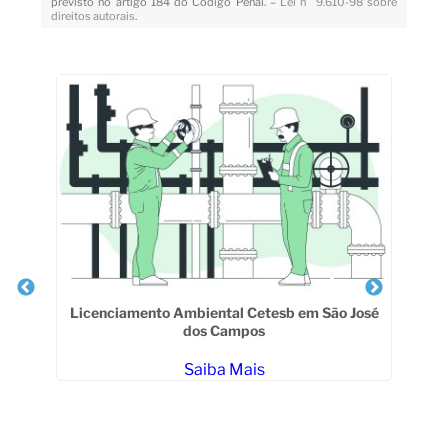
previsto no artigo 184 do Código Penal. –
Lei n° 9.610-98 sobre
direitos autorais
.
Veja Também
Licenciamento Ambiental Cetesb em São José
dos Campos
Saiba Mais
este
L