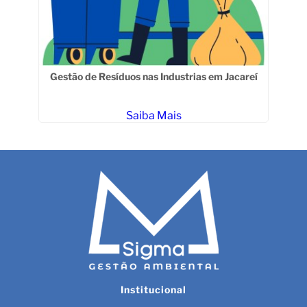
ane
Gestão de Resíduos nas Industrias em Jacareí
Ges
Saiba Mais
Institucional