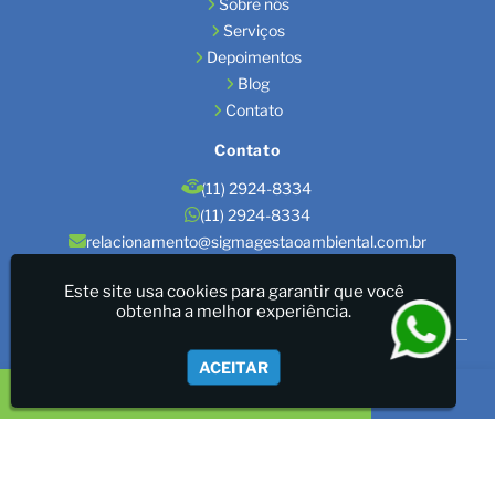
Sobre nós
Serviços
Depoimentos
Blog
Contato
Contato
(11) 2924-8334
(11) 2924-8334
relacionamento@sigmagestaoambiental.com.br
Localização
Este site usa cookies para garantir que você
obtenha a melhor experiência.
São Paulo / SP
Sigma Gestão Ambiental - LICENÇAS AMBIENTAIS/GESTÃO
ACEITAR
DE RESÍDUOS/LAUDOS