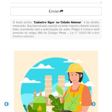
Enviar
O texto acima "
Cadastro Sigor na Cidade Ademar
" é de direito
reservado. Sua reprodução, parcial ou total, mesmo citando nossos
links, é proibida sem a autorização do autor. Plágio é crime e está
previsto no artigo 184 do Código Penal. –
Lei n° 9.610-98 sobre
direitos autorais
.
Veja Também
R