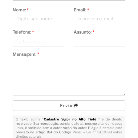
Nome:
*
Email:
*
Telefone:
*
Assunto:
*
Mensagem:
*
Enviar
O texto acima "
Cadastro Sigor no Alto Tietê
" é de direito
reservado. Sua reprodução, parcial ou total, mesmo citando nossos
links, é proibida sem a autorização do autor. Plágio é crime e está
previsto no artigo 184 do Código Penal. –
Lei n° 9.610-98 sobre
direitos autorais
.