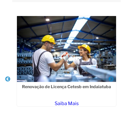
Veja Também
m
Renovação de Licença Cetesb em Indaiatuba
Re
Saiba Mais