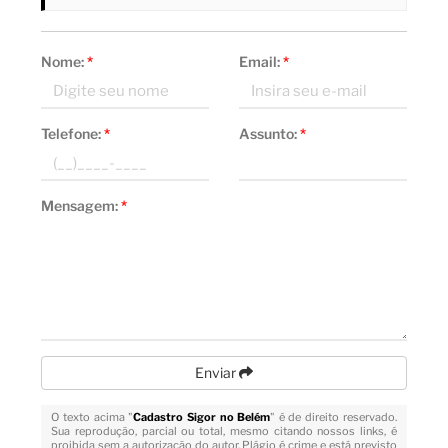
Nome:
*
Email:
*
Telefone:
*
Assunto:
*
Mensagem:
*
Enviar
O texto acima "
Cadastro Sigor no Belém
" é de direito reservado.
Sua reprodução, parcial ou total, mesmo citando nossos links, é
proibida sem a autorização do autor. Plágio é crime e está previsto