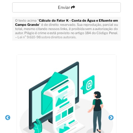
Enviar
O texto acima "
Cálculo do Fator K - Conta de Água e Efluente em
Campo Grande
" é de direito reservado. Sua reprodução, parcial ou
total, mesmo citando nossos links, é proibida sem a autorização do
autor. Plágio é crime e está previsto no artigo 184 do Código Penal.
–
Lei n° 9.610-98 sobre direitos autorais
.
Veja Também
R
no