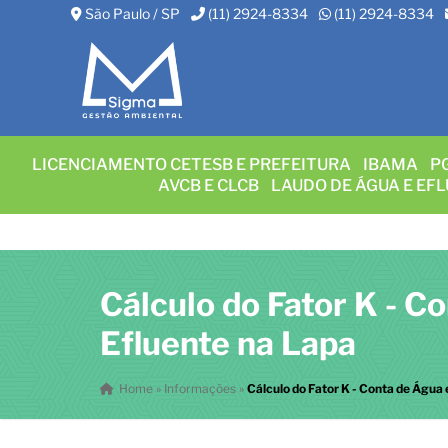
São Paulo / SP
(11) 2924-8334
(11) 2924-8334
LICENCIAMENTO CETESB E PREFEITURA
IBAMA
P
AVCB E CLCB
LAUDO DE ÁGUA E EF
Cálculo do Fator K - C
Efluente na Lapa
Home
»
Informações
»
Cálculo do Fator K - Conta de Água 