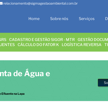
relacionamento@sigmagestaoambiental.com.br
Home
Sobre nós
Serviços
D
GRS
CADASTRO E GESTÃO SIGOR - MTR
GESTÃO DOCUM
LUENTES
CÁLCULO DO FATOR K
LOGÍSTICA REVERSA
T
onta de Água e
So
e Efluente na Lapa