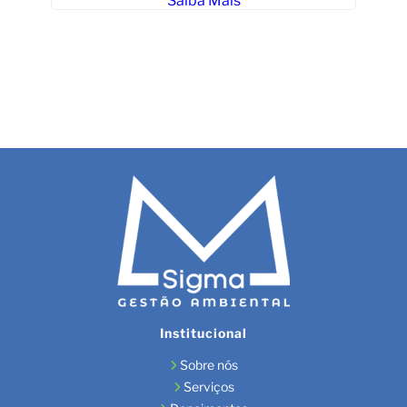
Saiba Mais
G
Institucional
Sobre nós
Serviços