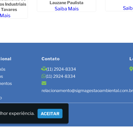
Lauzane Paulista
os Industriais
Saib
Saiba Mais
 Tavares
 Mais
cional
Contato
L
nós
(11) 2924-8334
os
(11) 2924-8334
mentos
relacionamento@sigmagestaoambiental.com.b
o
TÃO DE RESÍDUOS/LAUDOS
lhor experiência.
ACEITAR