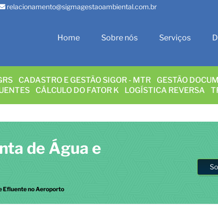
relacionamento@sigmagestaoambiental.com.br
Home
Sobre nós
Serviços
D
GRS
CADASTRO E GESTÃO SIGOR - MTR
GESTÃO DOCUM
LUENTES
CÁLCULO DO FATOR K
LOGÍSTICA REVERSA
T
onta de Água e
So
 e Efluente no Aeroporto