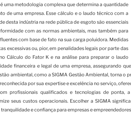
nte é uma metodologia complexa que determina a quantidade
to de uma empresa. Esse cálculo e o laudo técnico com a
de desta indústria na rede pública de esgoto são essenciais
onformidade com as normas ambientais, mas também para
fluentes com base de fato na sua carga poluidora. Medidas
s excessivas ou, pior, em penalidades legais por parte das
 no Cálculo do Fator K e na análise para preparar o laudo
ilidade financeira e legal de uma empresa, assegurando que
ão ambiental, como a SIGMA Gestão Ambiental, torna o pro
 reconhecida por sua expertise e excelência no serviço, of
 Com profissionais qualificados e tecnologias de pont
ize seus custos operacionais. Escolher a SIGMA signifi
do tranquilidade e confiança para empresas e empreendedores
alizado com o Cálculo do Fator K