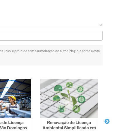
s links, é proibida sem a autorização do autor. Plágio é crime e está
Licenciam
Municip
Bo
 de Licença
Renovação de Licença
São Domingos
Ambiental Simplificada em
Sa