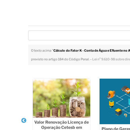
O texto acima "
Cálculo do Fator K - Conta de Água e Efluente no
previsto no artigo 184 do Código Penal. –
Lei n° 9.610-98 sobre dir
Veja Também
gua e de
Valor Renovação Licença de
a Sumaré
Operação Cetesb em
Plano de Gere