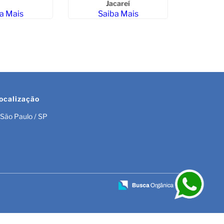
Jacareí
a Mais
Saiba Mais
ocalização
São Paulo / SP
r