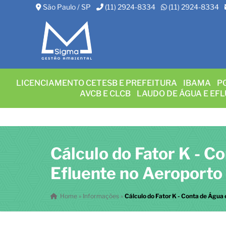
São Paulo / SP
(11) 2924-8334
(11) 2924-8334
LICENCIAMENTO CETESB E PREFEITURA
IBAMA
P
AVCB E CLCB
LAUDO DE ÁGUA E EF
Cálculo do Fator K - C
Efluente no Aeroporto
Home
»
Informações
»
Cálculo do Fator K - Conta de Água