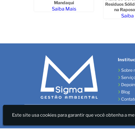
Mandaqui
Resíduos Sólid
ais
Saiba Mais
na Raposo
Saiba
Institu
Sobre 
Serviç
Depoi
Blog
Contat
Sigma Gestão Ambiental - LICENÇAS AMBIENTAIS/GES
Este site usa cookies para garantir que você obtenha a me