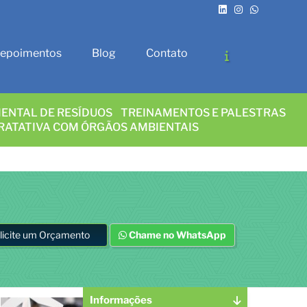
epoimentos
Blog
Contato
ENTAL DE RESÍDUOS
TREINAMENTOS E PALESTRAS
RATATIVA COM ÓRGÃOS AMBIENTAIS
licite um Orçamento
Chame no WhatsApp
Informações