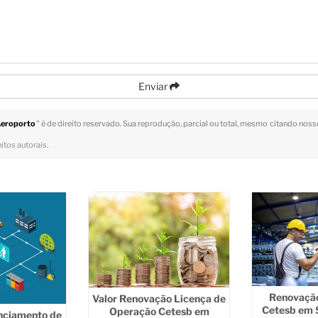
Enviar
 Aeroporto
" é de direito reservado. Sua reprodução, parcial ou total, mesmo citando nosso
eitos autorais
.
Renovação
Valor Renovação Licença de
Cetesb em 
Operação Cetesb em
nciamento de