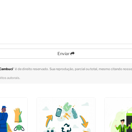
Enviar
o Cambuci
" é de direito reservado. Sua reprodução, parcial ou total, mesmo citando nossos
eitos autorais
.