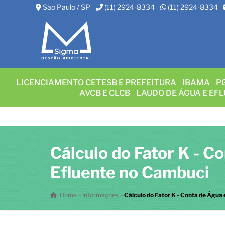
São Paulo / SP
(11) 2924-8334
(11) 2924-8334
LICENCIAMENTO CETESB E PREFEITURA
IBAMA
P
AVCB E CLCB
LAUDO DE ÁGUA E EF
Cálculo do Fator K - C
Efluente no Cambuci
Home
»
Informações
»
Cálculo do Fator K - Conta de Água