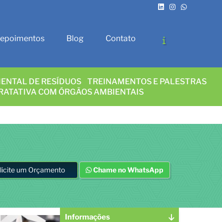
epoimentos
Blog
Contato
ENTAL DE RESÍDUOS
TREINAMENTOS E PALESTRAS
RATATIVA COM ÓRGÃOS AMBIENTAIS
licite um Orçamento
Chame no WhatsApp
Informações