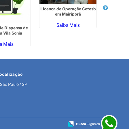
Licença de Operação Cetesb
Renovaçã
em Mairiporã
Ambienta
Saiba Mais
Sa
de Dispensa de
a Vila Sonia
a Mais
ocalização
São Paulo / SP
r