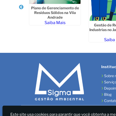
 Ambiental
Plano de Gerenciamento de
 Patriarca
Resíduos Sólidos na Vila
Andrade
ais
Saiba Mais
Gestão de R
Industrias no J
Saiba
Institu
Sobre 
Serviç
Depoi
Blog
Contat
Sigma Gestão Ambiental - LICENÇAS AMBIENTAIS/GES
Este site usa cookies para garantir que você obtenha a me