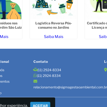
esíduos nas
Logística Reversa Pós-
Certificado 
ardim São Luiz
consumo no Jardins
Licença n
 Mais
Saiba Mais
Saib
cional
Contato
L
nós
(11) 2924-8334
os
(11) 2924-8334
mentos
relacionamento@sigmagestaoambiental.com.b
o
TÃO DE RESÍDUOS/LAUDOS
lhor experiência.
ACEITAR