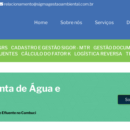
relacionamento@sigmagestaoambiental.com.br
Home
Sobre nós
Serviços
D
GRS
CADASTRO E GESTÃO SIGOR - MTR
GESTÃO DOCUM
LUENTES
CÁLCULO DO FATOR K
LOGÍSTICA REVERSA
T
onta de Água e
So
 e Efluente no Cambuci