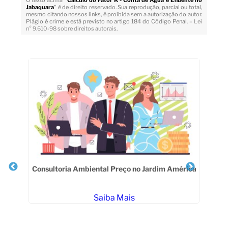
O texto acima "
Cálculo do Fator K - Conta de Água e Efluente no
Jabaquara
" é de direito reservado. Sua reprodução, parcial ou total,
mesmo citando nossos links, é proibida sem a autorização do autor.
Plágio é crime e está previsto no artigo 184 do Código Penal. –
Lei
n° 9.610-98 sobre direitos autorais
.
Veja Também
Consultoria Ambiental Preço no Jardim América
a no
Li
Saiba Mais