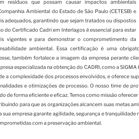
m resíduos que possam causar impactos ambientais
ela Companhia Ambiental do Estado de São Paulo (CETESB) e
cais adequados, garantindo que sejam tratados ou dispostos
 do Certificado Cadri em Interlagos é essencial para estar
s vigentes e para demonstrar o comprometimento da
sabilidade ambiental. Essa certificação é uma obrigat
resse, também fortalece a imagem da empresa perante clie
mpresa especializada na obtenção do CADRI, como a SIGMA G
de a complexidade dos processos envolvidos, e oferece su
alidades e otimizações de processo. O nosso time de profi
do de forma eficiente e eficaz. Temos como missão oferecer
tribuindo para que as organizações alcancem suas metas am
 sua empresa garante agilidade, segurança e tranquilidade 
 comprometidas com a preservação ambiental.
 certificado CADRI e os riscos da falta