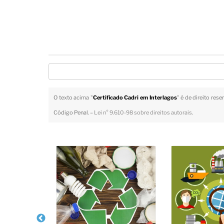
O texto acima "
Certificado Cadri em Interlagos
" é de direito res
Código Penal. –
Lei n° 9.610-98 sobre direitos autorais
.
Veja Também