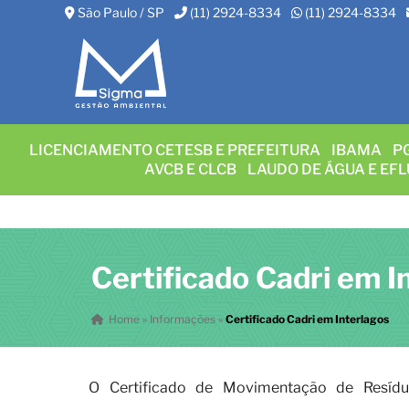
São Paulo / SP
(11) 2924-8334
(11) 2924-8334
LICENCIAMENTO CETESB E PREFEITURA
IBAMA
P
AVCB E CLCB
LAUDO DE ÁGUA E EF
Certificado Cadri em I
Home
»
Informações
»
Certificado Cadri em Interlagos
O Certificado de Movimentação de Resíd