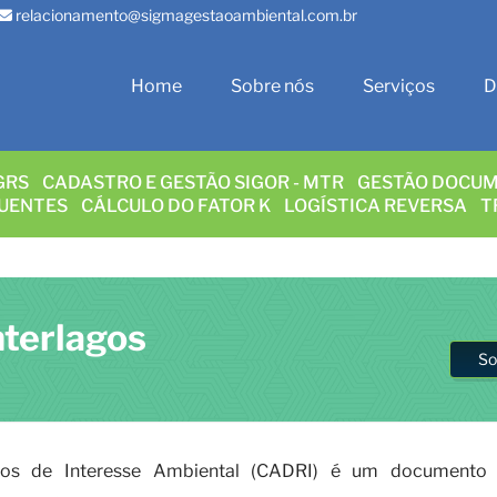
relacionamento@sigmagestaoambiental.com.br
Home
Sobre nós
Serviços
D
GRS
CADASTRO E GESTÃO SIGOR - MTR
GESTÃO DOCUM
LUENTES
CÁLCULO DO FATOR K
LOGÍSTICA REVERSA
T
nterlagos
So
uos de Interesse Ambiental (CADRI) é um documento