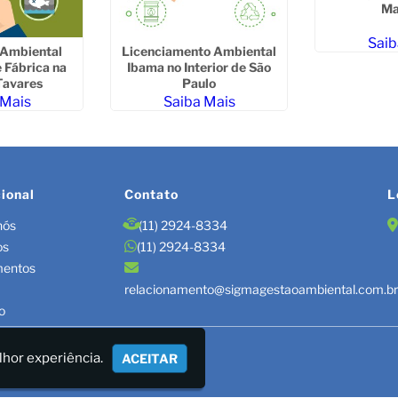
Ma
Saib
 Ambiental
Licenciamento Ambiental
e Fábrica na
Ibama no Interior de São
Tavares
Paulo
 Mais
Saiba Mais
cional
Contato
L
nós
(11) 2924-8334
os
(11) 2924-8334
mentos
relacionamento@sigmagestaoambiental.com.b
o
TÃO DE RESÍDUOS/LAUDOS
lhor experiência.
ACEITAR