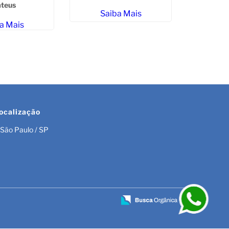
teus
Licenciam
Saiba Mais
Empresas
G
a Mais
Sa
ocalização
São Paulo / SP
r