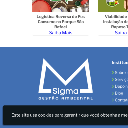
lidade para
Logistica Reversa de Pos
Viabilidade
 Ambiental
Consumo no Parque São
Instalação d
nsolação
Rafael
Raposo 
ais
Saiba Mais
Saiba
Institu
Sobre 
Serviç
Depoi
Blog
Contat
Sigma Gestão Ambiental - LICENÇAS AMBIENTAIS/GES
Este site usa cookies para garantir que você obtenha a me