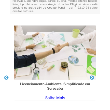
reservado. Sua reprodução, parcial ou total, mesmo citando nossos
links, é proibida sem a autorização do autor. Plágio é crime e está
previsto no artigo 184 do Código Penal. –
Lei n° 9.610-98 sobre
direitos autorais
.
Veja Também
ru
Licenciamento Ambiental Simplificado em
C
Sorocaba
Saiba Mais