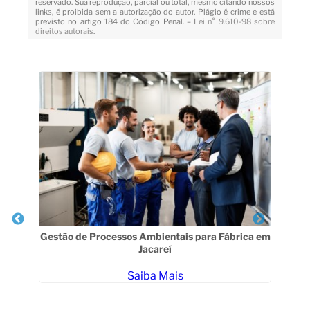
reservado. Sua reprodução, parcial ou total, mesmo citando nossos
links, é proibida sem a autorização do autor. Plágio é crime e está
previsto no artigo 184 do Código Penal. –
Lei n° 9.610-98 sobre
direitos autorais
.
Veja Também
Gestão de Processos Ambientais para Fábrica em
Jacareí
Saiba Mais