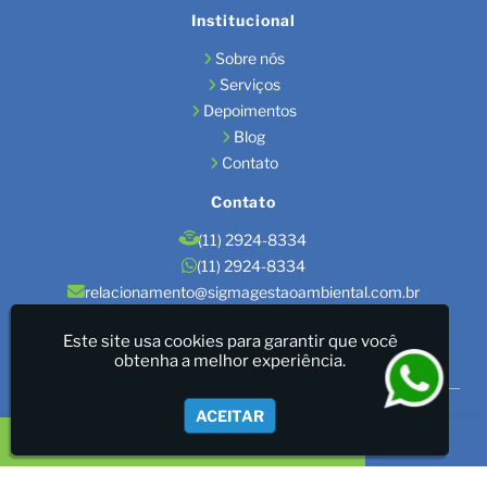
Institucional
Sobre nós
Serviços
Depoimentos
Blog
Contato
Contato
(11) 2924-8334
(11) 2924-8334
relacionamento@sigmagestaoambiental.com.br
Localização
Este site usa cookies para garantir que você
obtenha a melhor experiência.
São Paulo / SP
Sigma Gestão Ambiental - LICENÇAS AMBIENTAIS/GESTÃO
ACEITAR
DE RESÍDUOS/LAUDOS