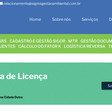
relacionamento@sigmagestaoambiental.com.br
Home
Sobre nós
Serviços
D
GRS
CADASTRO E GESTÃO SIGOR - MTR
GESTÃO DOCUM
LUENTES
CÁLCULO DO FATOR K
LOGÍSTICA REVERSA
T
sa de Licença
So
 na Cidade Dutra