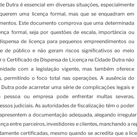
de Dutra é essencial em diversas situações, especialmente
requerem uma licença formal, mas que se enquadram em
lamentos. Este documento comprova que uma determinada
ença formal, seja por questões de escala, importância ou
ispensa de licença para pequenos empreendimentos ou
e de público e não geram riscos significativos ao meio
r o Certificado de Dispensa de Licença na Cidade Dutra não
rmidade com a legislação vigente, mas também oferece
s, permitindo o foco total nas operações. A ausência do
 Dutra pode acarretar uma série de complicações legais e
a pessoa ou empresa pode enfrentar multas severas,
ssos judiciais. As autoridades de fiscalização têm o poder
apresentem a documentação adequada, alegando irregularid
a entre parceiros, investidores e clientes, manchando a rep
idamente certificadas, mesmo quando se acredita que a lice