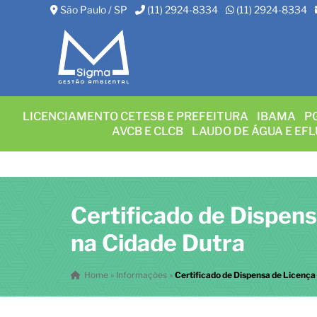
São Paulo / SP
(11) 2924-8334
(11) 2924-8334
LICENCIAMENTO CETESB E PREFEITURA
IBAMA
P
AVCB E CLCB
LAUDO DE ÁGUA E EF
Certificado de Dispen
na Cidade Dutra
Home
»
Informações
»
Certificado de Dispensa de Licença