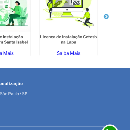
e Instalação
Licença de Instalação Cetesb
Licença Pré
m Santa Isabel
na Lapa
e de Oper
San
a Mais
Saiba Mais
Sa
ocalização
São Paulo / SP
r