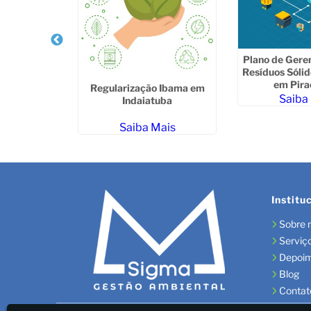
Plano de Gere
Resíduos Sólid
em Pira
ama no Alto
Regularização Ibama em
Saiba
ê
Indaiatuba
ais
Saiba Mais
Institu
Sobre 
Serviç
Depoi
Blog
Contat