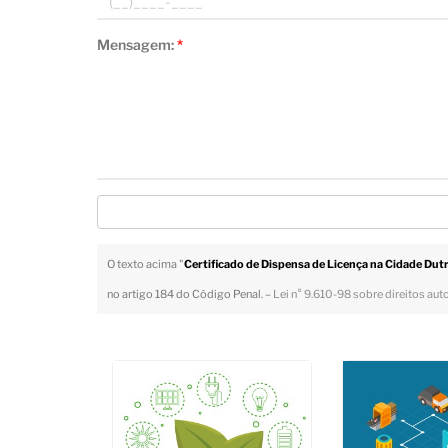
Mensagem:
*
O texto acima "
Certificado de Dispensa de Licença na Cidade Dut
no artigo 184 do Código Penal. –
Lei n° 9.610-98 sobre direitos aut
Veja Também