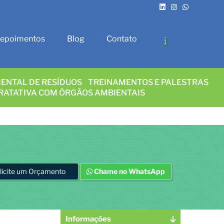
epoimentos
Blog
Contato
ENTAL DE RESÍDUOS
TREINAMENTOS E PALESTRAS
RATATIVA COM ÓRGÃOS AMBIENTAIS
licite um Orçamento
Chame no WhatsApp
Informações