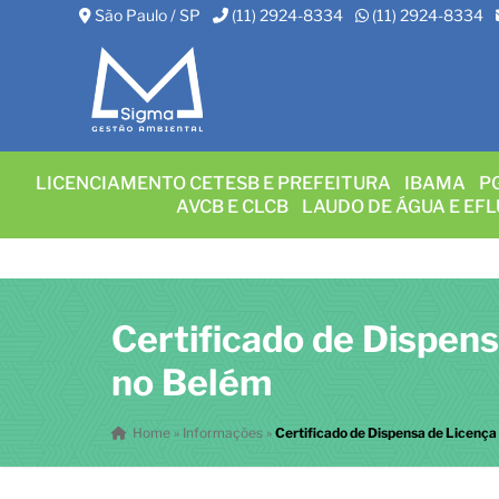
São Paulo / SP
(11) 2924-8334
(11) 2924-8334
LICENCIAMENTO CETESB E PREFEITURA
IBAMA
P
AVCB E CLCB
LAUDO DE ÁGUA E EF
Certificado de Dispen
no Belém
Home
»
Informações
»
Certificado de Dispensa de Licenç