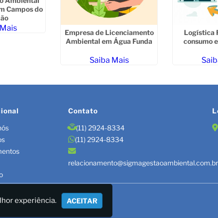
o Ambiental
em Campos do
dão
 Mais
Empresa de Licenciamento
Logística 
Ambiental em Água Funda
consumo e
Saiba Mais
Saib
cional
Contato
L
nós
(11) 2924-8334
os
(11) 2924-8334
mentos
relacionamento@sigmagestaoambiental.com.b
o
TÃO DE RESÍDUOS/LAUDOS
lhor experiência.
ACEITAR