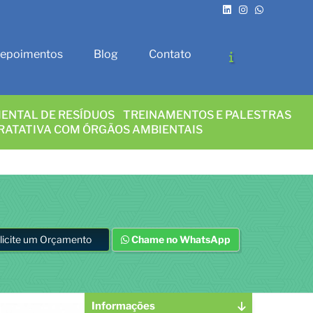
epoimentos
Blog
Contato
ENTAL DE RESÍDUOS
TREINAMENTOS E PALESTRAS
RATATIVA COM ÓRGÃOS AMBIENTAIS
licite um Orçamento
Chame no WhatsApp
Informações