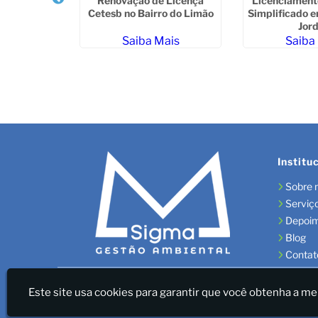
Renovação de Licença
Licenciament
Cetesb no Bairro do Limão
Simplificado 
Jor
Saiba Mais
Saiba
a Sumaré
ais
Institu
Sobre 
Serviç
Depoi
Blog
Contat
Sigma Gestão Ambiental - LICENÇAS AMBIENTAIS/GES
Este site usa cookies para garantir que você obtenha a me