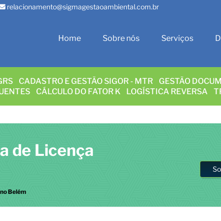
relacionamento@sigmagestaoambiental.com.br
Home
Sobre nós
Serviços
D
GRS
CADASTRO E GESTÃO SIGOR - MTR
GESTÃO DOCUM
LUENTES
CÁLCULO DO FATOR K
LOGÍSTICA REVERSA
T
sa de Licença
So
a no Belém