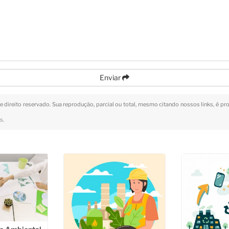
Enviar
de direito reservado. Sua reprodução, parcial ou total, mesmo citando nossos links, é pr
is
.