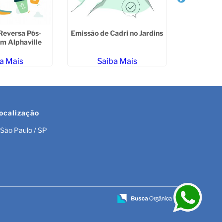
Empresa 
Ambiental
Sa
Reversa Pós-
Emissão de Cadri no Jardins
m Alphaville
a Mais
Saiba Mais
ocalização
São Paulo / SP
r