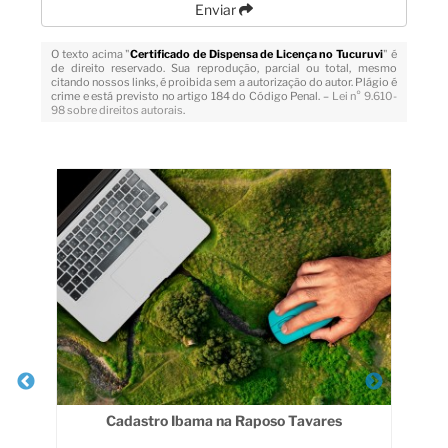
Enviar
O texto acima "
Certificado de Dispensa de Licença no Tucuruvi
" é
de direito reservado. Sua reprodução, parcial ou total, mesmo
citando nossos links, é proibida sem a autorização do autor. Plágio é
crime e está previsto no artigo 184 do Código Penal. –
Lei n° 9.610-
98 sobre direitos autorais
.
Veja Também
nde
Cadastro Ibama na Raposo Tavares