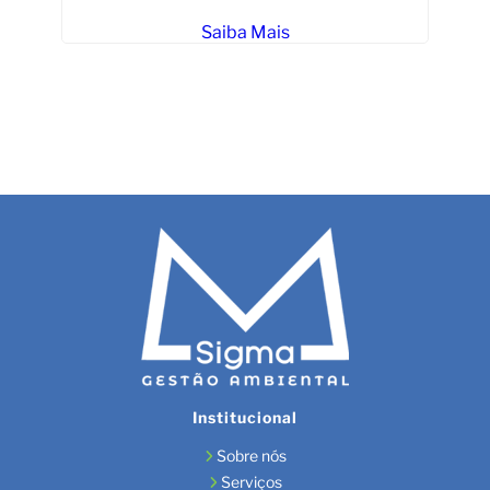
Saiba Mais
Ges
Institucional
Sobre nós
Serviços