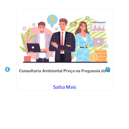
Veja Também
Consultoria Ambiental Preço na Freguesia do Ó
Saiba Mais
E