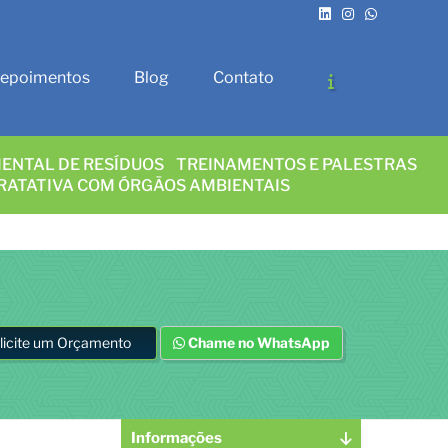
epoimentos
Blog
Contato
ENTAL DE RESÍDUOS
TREINAMENTOS E PALESTRAS
RATATIVA COM ÓRGÃOS AMBIENTAIS
licite um Orçamento
Chame no WhatsApp
Informações