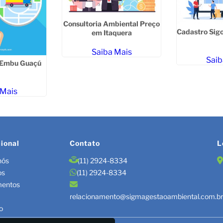
Consultoria Ambiental Preço
Cadastro Sigo
em Itaquera
Saiba Mais
Saib
 Embu Guaçú
 Mais
cional
Contato
L
nós
(11) 2924-8334
os
(11) 2924-8334
mentos
relacionamento@sigmagestaoambiental.com.b
o