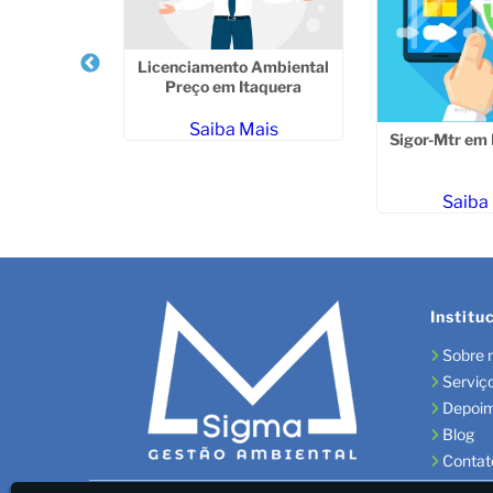
ação Cetesb
Licenciamento Ambiental
o Preto
Preço em Itaquera
ais
Saiba Mais
Sigor-Mtr em
Saiba
Institu
Sobre 
Serviç
Depoi
Blog
Contat