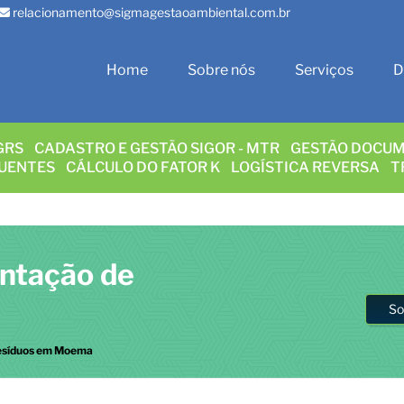
relacionamento@sigmagestaoambiental.com.br
Home
Sobre nós
Serviços
D
GRS
CADASTRO E GESTÃO SIGOR - MTR
GESTÃO DOCUM
LUENTES
CÁLCULO DO FATOR K
LOGÍSTICA REVERSA
T
entação de
So
Resíduos em Moema