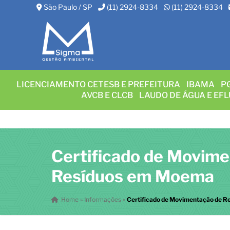
São Paulo / SP
(11) 2924-8334
(11) 2924-8334
LICENCIAMENTO CETESB E PREFEITURA
IBAMA
P
AVCB E CLCB
LAUDO DE ÁGUA E EF
Certificado de Movim
Resíduos em Moema
Home
»
Informações
»
Certificado de Movimentação de 