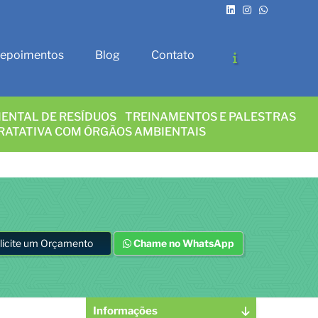
epoimentos
Blog
Contato
ENTAL DE RESÍDUOS
TREINAMENTOS E PALESTRAS
RATATIVA COM ÓRGÃOS AMBIENTAIS
licite um Orçamento
Chame no WhatsApp
Informações