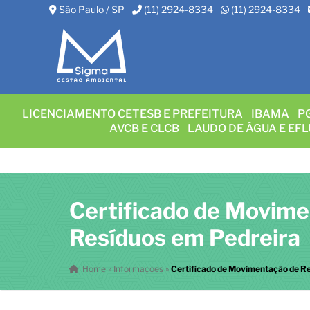
São Paulo / SP
(11) 2924-8334
(11) 2924-8334
LICENCIAMENTO CETESB E PREFEITURA
IBAMA
P
AVCB E CLCB
LAUDO DE ÁGUA E EF
Certificado de Movim
Resíduos em Pedreira
Home
»
Informações
»
Certificado de Movimentação de R