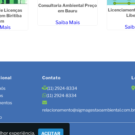
Consultoria Ambiental Preço
Licenciament
e Licenças
em Bauru
Lib
em Biritiba
im
Saiba Mais
Saib
 Mais
cional
Contato
L
nós
(11) 2924-8334
os
(11) 2924-8334
mentos
relacionamento@sigmagestaoambiental.com.b
o
TÃO DE RESÍDUOS/LAUDOS
lhor experiência.
ACEITAR