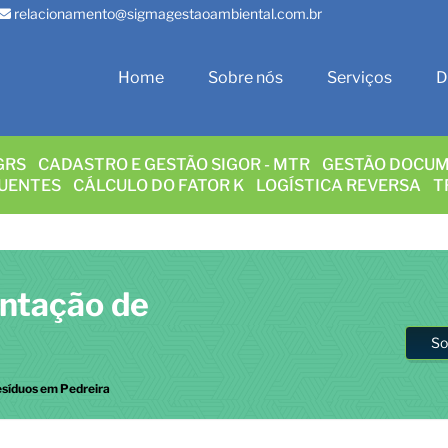
relacionamento@sigmagestaoambiental.com.br
Home
Sobre nós
Serviços
D
GRS
CADASTRO E GESTÃO SIGOR - MTR
GESTÃO DOCUM
LUENTES
CÁLCULO DO FATOR K
LOGÍSTICA REVERSA
T
entação de
So
esíduos em Pedreira