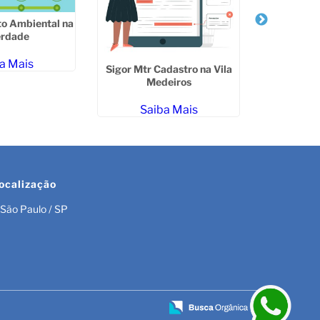
o Ambiental na
Licenciame
erdade
a Mais
Sa
Sigor Mtr Cadastro na Vila
Medeiros
Saiba Mais
ocalização
São Paulo / SP
r