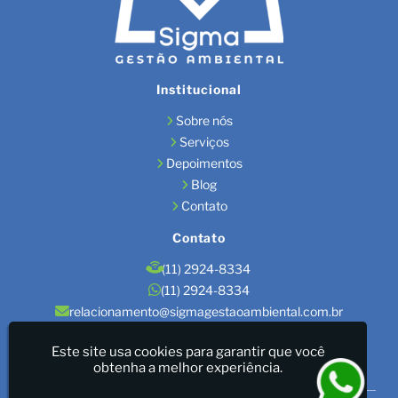
Institucional
Sobre nós
Serviços
Depoimentos
Blog
Contato
Contato
(11) 2924-8334
(11) 2924-8334
relacionamento@sigmagestaoambiental.com.br
Localização
Este site usa cookies para garantir que você
obtenha a melhor experiência.
São Paulo / SP