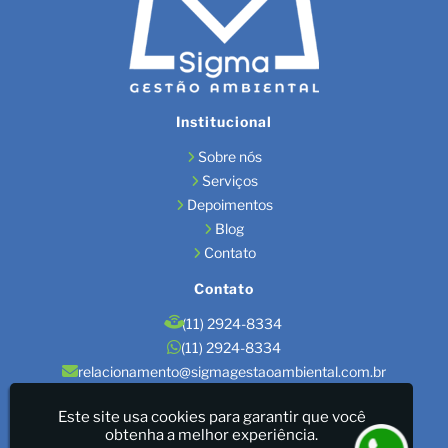
Institucional
Sobre nós
Serviços
Depoimentos
Blog
Contato
Contato
(11) 2924-8334
(11) 2924-8334
relacionamento@sigmagestaoambiental.com.br
Localização
Este site usa cookies para garantir que você
obtenha a melhor experiência.
São Paulo / SP