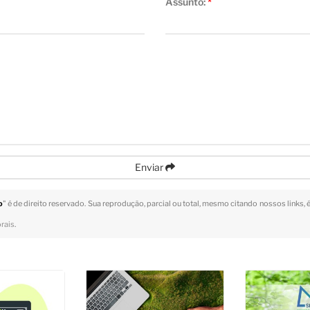
Assunto:
*
Enviar
o
" é de direito reservado. Sua reprodução, parcial ou total, mesmo citando nossos links, 
orais
.