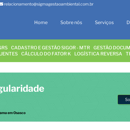
relacionamento@sigmagestaoambiental.com.br
Home
Sobre nós
Serviços
D
GRS
CADASTRO E GESTÃO SIGOR - MTR
GESTÃO DOCUM
LUENTES
CÁLCULO DO FATOR K
LOGÍSTICA REVERSA
T
gularidade
So
Ibama em Osasco