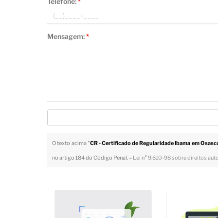
Telefone:
*
Mensagem:
*
O texto acima "
CR - Certificado de Regularidade Ibama em Osasc
no artigo 184 do Código Penal. –
Lei n° 9.610-98 sobre direitos aut
Veja Também