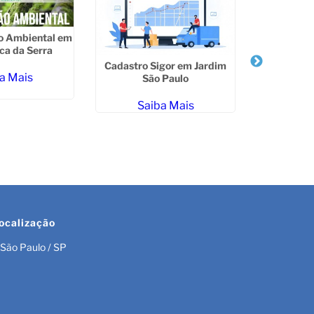
o Ambiental em
ca da Serra
Licenciam
Cadastro Sigor em Jardim
Cetesb 
a Mais
São Paulo
Sa
Saiba Mais
ocalização
São Paulo / SP
r