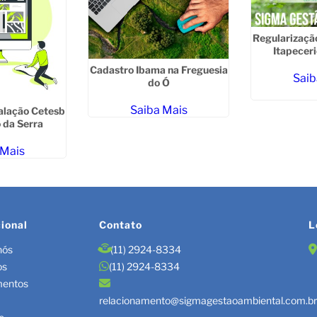
Regularizaçã
Itapeceri
Cadastro Ibama na Freguesia
Saib
do Ó
Saiba Mais
talação Cetesb
 da Serra
 Mais
cional
Contato
L
nós
(11) 2924-8334
os
(11) 2924-8334
mentos
relacionamento@sigmagestaoambiental.com.b