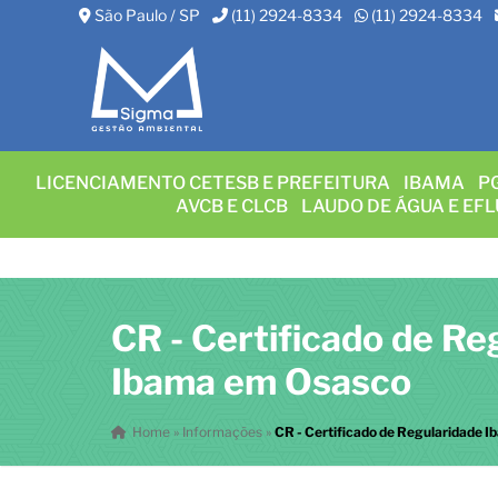
São Paulo / SP
(11) 2924-8334
(11) 2924-8334
LICENCIAMENTO CETESB E PREFEITURA
IBAMA
P
AVCB E CLCB
LAUDO DE ÁGUA E EF
CR - Certificado de Re
Ibama em Osasco
Home
»
Informações
»
CR - Certificado de Regularidade 