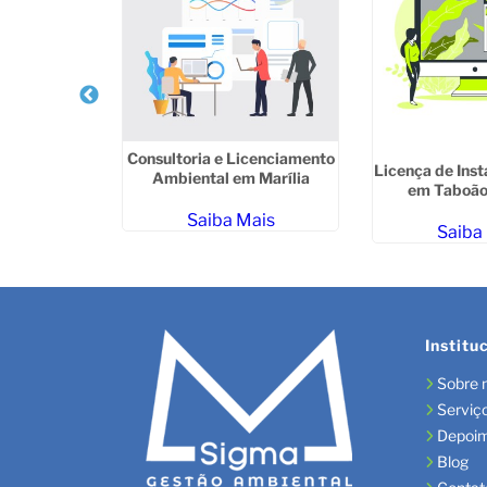
 Ambiental
m Ermelino
zzo
Consultoria e Licenciamento
ais
Licença de Ins
Ambiental em Marília
em Taboão
Saiba Mais
Saiba
Institu
Sobre 
Serviç
Depoi
Blog