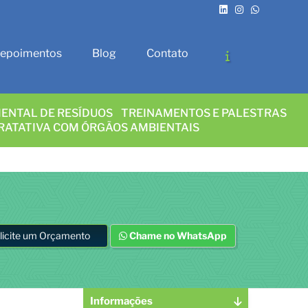
epoimentos
Blog
Contato
ENTAL DE RESÍDUOS
TREINAMENTOS E PALESTRAS
RATATIVA COM ÓRGÃOS AMBIENTAIS
licite um Orçamento
Chame no WhatsApp
Informações