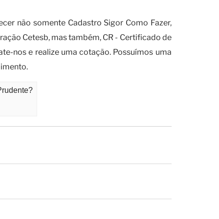
o de Regularidade Ibama?
necer não somente Cadastro Sigor Como Fazer,
ração Cetesb, mas também, CR - Certificado de
tate-nos e realize uma cotação. Possuímos uma
dimento.
Prudente?