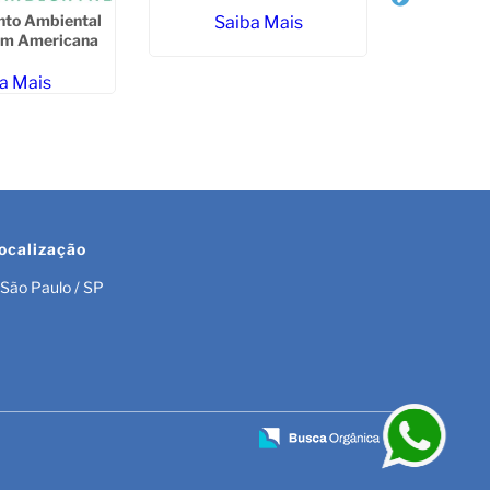
Consultor
Jardi
nto Ambiental
Saiba Mais
em Americana
Sa
a Mais
ocalização
São Paulo / SP
r