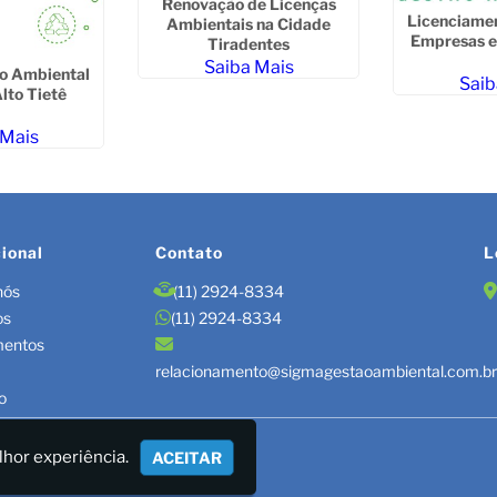
Renovação de Licenças
Licenciame
Ambientais na Cidade
Empresas 
Tiradentes
Saiba Mais
o Ambiental
Saib
lto Tietê
 Mais
cional
Contato
L
nós
(11) 2924-8334
os
(11) 2924-8334
mentos
relacionamento@sigmagestaoambiental.com.b
o
TÃO DE RESÍDUOS/LAUDOS
lhor experiência.
ACEITAR