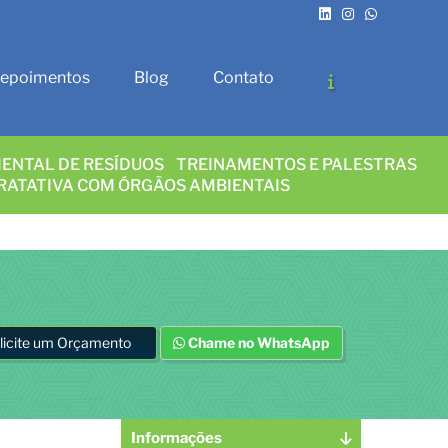
epoimentos
Blog
Contato
ENTAL DE RESÍDUOS
TREINAMENTOS E PALESTRAS
RATATIVA COM ÓRGÃOS AMBIENTAIS
licite um Orçamento
Chame no WhatsApp
Informações