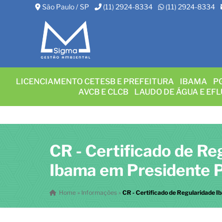
São Paulo / SP
(11) 2924-8334
(11) 2924-8334
LICENCIAMENTO CETESB E PREFEITURA
IBAMA
P
AVCB E CLCB
LAUDO DE ÁGUA E EF
CR - Certificado de Re
Ibama em Presidente 
Home
»
Informações
»
CR - Certificado de Regularidade 