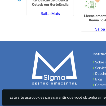
rocessos
Renovação de Licença
 Fábrica em
Cetesb em Hortolândia
da Serra
ais
Saiba Mais
Licenciament
Ibama no A
Saiba
Institu
Sobre 
Serviç
Depoi
Blog
Contat
Sigma Gestão Ambiental - LICENÇAS AMBIENTAIS/GES
Este site usa cookies para garantir que você obtenha a me