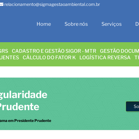
relacionamento@sigmagestaoambiental.com.br
Home
Sobre nós
Serviços
D
GRS
CADASTRO E GESTÃO SIGOR - MTR
GESTÃO DOCUM
LUENTES
CÁLCULO DO FATOR K
LOGÍSTICA REVERSA
T
gularidade
Prudente
So
Ibama em Presidente Prudente