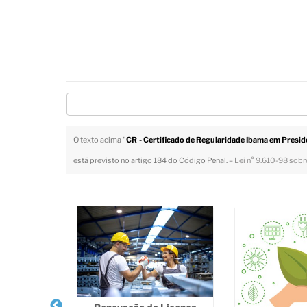
O texto acima "
CR - Certificado de Regularidade Ibama em Presi
está previsto no artigo 184 do Código Penal. –
Lei n° 9.610-98 sobre
Veja Também