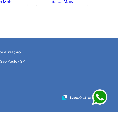
Saiba Mais
a Mais
Sigor-Mt
Sa
ocalização
São Paulo / SP
r