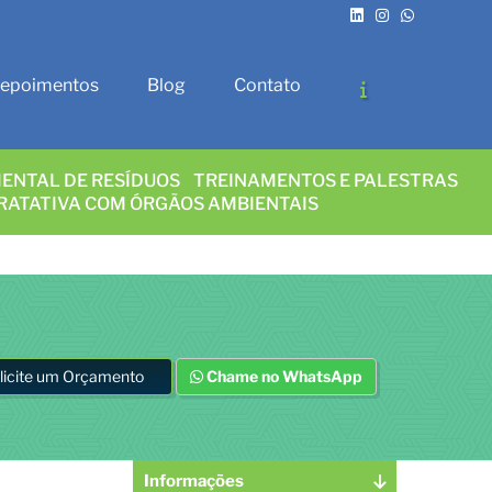
epoimentos
Blog
Contato
ENTAL DE RESÍDUOS
TREINAMENTOS E PALESTRAS
RATATIVA COM ÓRGÃOS AMBIENTAIS
licite um Orçamento
Chame no WhatsApp
Informações