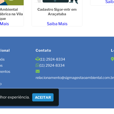
Saib
 Ambiental
Cadastro Sigor-mtr em
ábrica na Vila
Araçatuba
que
 Mais
Saiba Mais
cional
Contato
L
nós
(11) 2924-8334
os
(11) 2924-8334
mentos
relacionamento@sigmagestaoambiental.com.b
o
TÃO DE RESÍDUOS/LAUDOS
lhor experiência.
ACEITAR