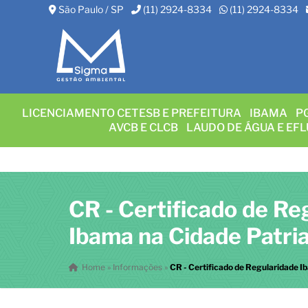
São Paulo / SP
(11) 2924-8334
(11) 2924-8334
LICENCIAMENTO CETESB E PREFEITURA
IBAMA
P
AVCB E CLCB
LAUDO DE ÁGUA E EF
CR - Certificado de Re
Ibama na Cidade Patri
Home
»
Informações
»
CR - Certificado de Regularidade I