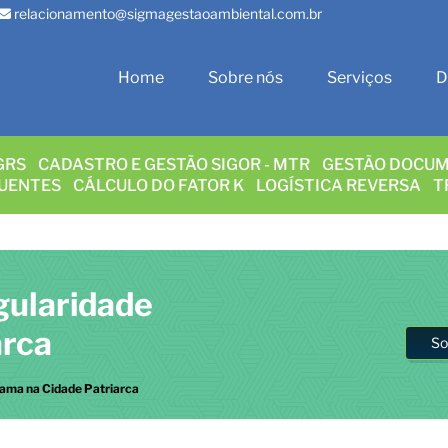
relacionamento@sigmagestaoambiental.com.br
Home
Sobre nós
Serviços
D
GRS
CADASTRO E GESTÃO SIGOR - MTR
GESTÃO DOCUM
LUENTES
CÁLCULO DO FATOR K
LOGÍSTICA REVERSA
T
gularidade
arca
So
bama na Cidade Patriarca