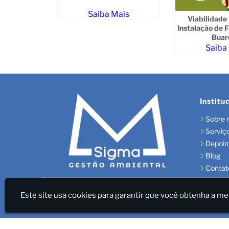
Saiba Mais
ersa Pós-
Viabilidade
a Norte de
Instalação de F
Buar
ais
Saiba
Institu
Sobre 
Serviç
Depoi
Blog
Contat
Sigma Gestão Ambiental - LICENÇAS AMBIENTAIS/GES
Este site usa cookies para garantir que você obtenha a me