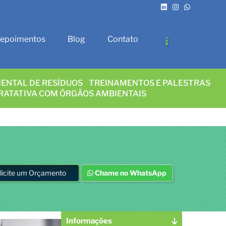
epoimentos
Blog
Contato
ENTAL DE RESÍDUOS
TREINAMENTOS E PALESTRAS
RATATIVA COM ÓRGÃOS AMBIENTAIS
licite um Orçamento
Chame no WhatsApp
Informações