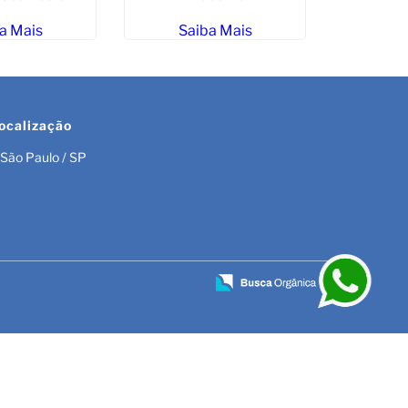
a Mais
Saiba Mais
ocalização
São Paulo / SP
r