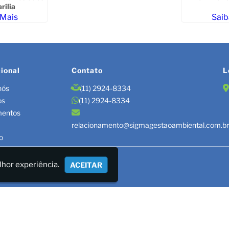
rília
 Mais
Saib
cional
Contato
L
nós
(11) 2924-8334
os
(11) 2924-8334
mentos
relacionamento@sigmagestaoambiental.com.b
o
TÃO DE RESÍDUOS/LAUDOS
lhor experiência.
ACEITAR