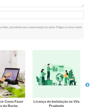
 links, é proibida sem a autorização do autor. Plágio é crime e está
Licenciam
Municipa
Sa
gor Como Fazer
Licença de Instalação na Vila
o da Rocha
Prudente