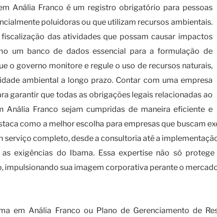
m Anália Franco é um registro obrigatório para pessoas
encialmente poluidoras ou que utilizam recursos ambientais.
a fiscalização das atividades que possam causar impactos
como um banco de dados essencial para a formulação de
e o governo monitore e regule o uso de recursos naturais,
ilidade ambiental a longo prazo. Contar com uma empresa
ra garantir que todas as obrigações legais relacionadas ao
 Anália Franco sejam cumpridas de maneira eficiente e
staca como a melhor escolha para empresas que buscam ex
m serviço completo, desde a consultoria até a implementação
 as exigências do Ibama. Essa expertise não só proteg
cio, impulsionando sua imagem corporativa perante o mercado
cios do CTF - Cadastro Técnico Federal
ama em Anália Franco ou Plano de Gerenciamento de Resí