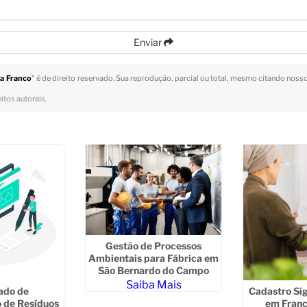
Enviar
ia Franco
" é de direito reservado. Sua reprodução, parcial ou total, mesmo citando nossos
eitos autorais
.
Gestão de Processos
Ambientais para Fábrica em
São Bernardo do Campo
Saiba Mais
cado de
Cadastro Si
 de Resíduos
em Franc