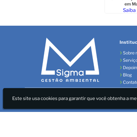
em Ma
ais
Saiba
Institu
Sobre 
Serviç
Depoi
Blog
Contat
Sigma Gestão Ambiental - LICENÇAS AMBIENTAIS/GES
Este site usa cookies para garantir que você obtenha a me