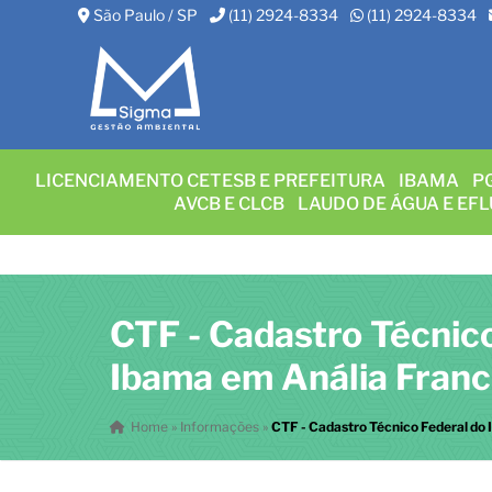
São Paulo / SP
(11) 2924-8334
(11) 2924-8334
LICENCIAMENTO CETESB E PREFEITURA
IBAMA
P
AVCB E CLCB
LAUDO DE ÁGUA E EF
CTF - Cadastro Técnic
Ibama em Anália Fran
Home
»
Informações
»
CTF - Cadastro Técnico Federal do