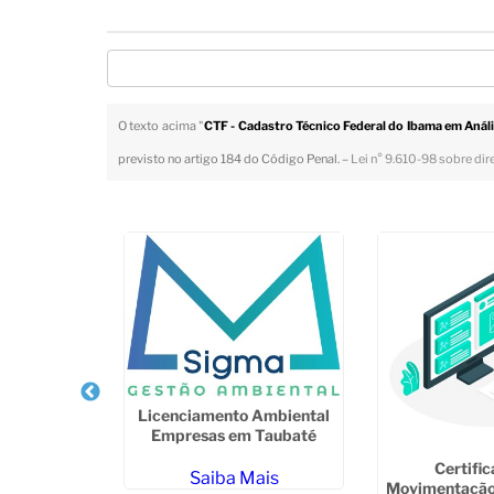
O texto acima "
CTF - Cadastro Técnico Federal do Ibama em Anál
previsto no artigo 184 do Código Penal. –
Lei n° 9.610-98 sobre dir
Veja Também
Licenciamento Ambiental
Empresas em Taubaté
Santo André
Certifi
Saiba Mais
Movimentação