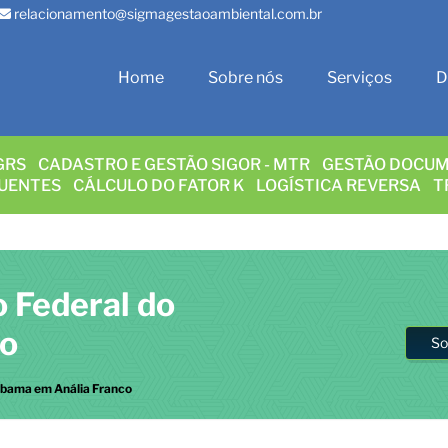
relacionamento@sigmagestaoambiental.com.br
Home
Sobre nós
Serviços
D
GRS
CADASTRO E GESTÃO SIGOR - MTR
GESTÃO DOCUM
LUENTES
CÁLCULO DO FATOR K
LOGÍSTICA REVERSA
T
o Federal do
co
So
 Ibama em Anália Franco