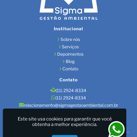
Institucional
Sobre nós
Serviços
Depoimentos
Blog
Contato
Contato
(11) 2924-8334
(11) 2924-8334
relacionamento@sigmagestaoambiental.com.br
Localização
Este site usa cookies para garantir que você
obtenha a melhor experiência.
São Paulo / SP