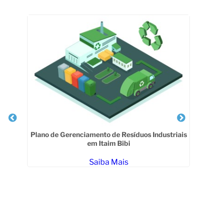
Veja Também
R
Plano de Gerenciamento de Resíduos Industriais
em Itaim Bibi
Saiba Mais