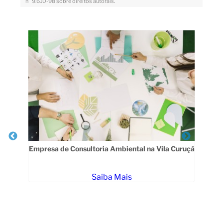
n° 9.610-98 sobre direitos autorais
.
Veja Também
Empresa de Consultoria Ambiental na Vila Curuçá
Saiba Mais
erús