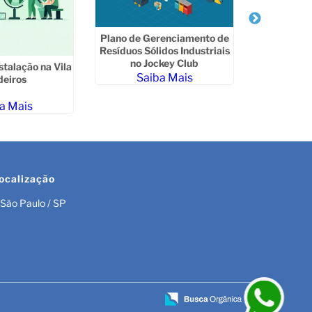
Licenciam
Cetes
Plano de Gerenciamento de
Resíduos Sólidos Industriais
Sa
no Jockey Club
stalação na Vila
Saiba Mais
eiros
a Mais
ocalização
São Paulo / SP
r