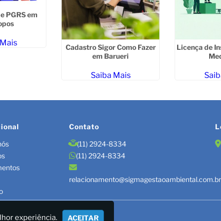
de PGRS em
opos
 Mais
Cadastro Sigor Como Fazer
Licença de In
em Barueri
Med
Saiba Mais
Saib
cional
Contato
L
nós
(11) 2924-8334
os
(11) 2924-8334
mentos
relacionamento@sigmagestaoambiental.com.b
o
TÃO DE RESÍDUOS/LAUDOS
lhor experiência.
ACEITAR