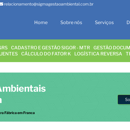
relacionamento@sigmagestaoambiental.com.br
Home
Sobre nós
Serviços
D
GRS
CADASTRO E GESTÃO SIGOR - MTR
GESTÃO DOCUM
LUENTES
CÁLCULO DO FATOR K
LOGÍSTICA REVERSA
T
Ambientais
a
So
ra Fábrica em Franca