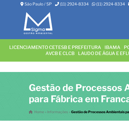
São Paulo / SP
(11) 2924-8334
(11) 2924-8334
LICENCIAMENTO CETESB E PREFEITURA
IBAMA
P
AVCB E CLCB
LAUDO DE ÁGUA E EF
Gestão de Processos 
para Fábrica em Franc
Home
»
Informações
»
Gestão de Processos Ambientais pa