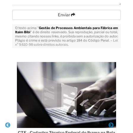
Enviar
O texto acima "
Gestão de Processos Ambientais para Fábrica em
Itaim Bibi
" é de direito reservado. Sua reprodução, parcial ou total,
mesmo citando nossos links, é proibida sem a autorização do autor.
Plágio é crime e está previsto no artigo 184 do Código Penal. –
Lei
n° 9.610-98 sobre direitos autorais
.
Veja Também
CTF - Cadastro Técnico Federal do Ibama na Bela