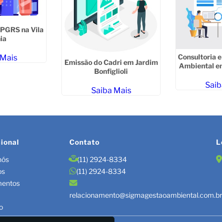
 PGRS na Vila
ia
Consultoria 
 Mais
Emissão do Cadri em Jardim
Ambiental e
Bonfiglioli
Saib
Saiba Mais
cional
Contato
L
nós
(11) 2924-8334
os
(11) 2924-8334
mentos
relacionamento@sigmagestaoambiental.com.b
o