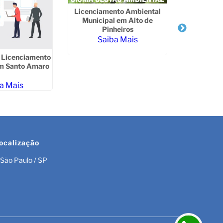
Licenciamento Ambiental
Licenciam
Municipal em Alto de
Municipa
Pinheiros
Saiba Mais
Sa
e Licenciamento
m Santo Amaro
a Mais
ocalização
São Paulo / SP
r