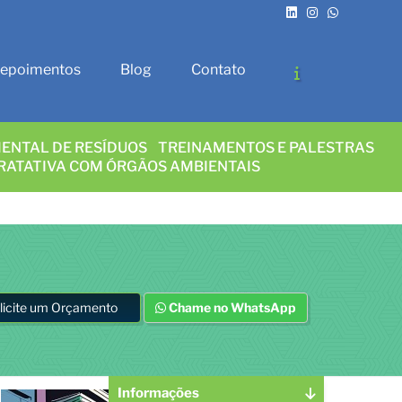
epoimentos
Blog
Contato
ENTAL DE RESÍDUOS
TREINAMENTOS E PALESTRAS
RATATIVA COM ÓRGÃOS AMBIENTAIS
licite um Orçamento
Chame no WhatsApp
Informações