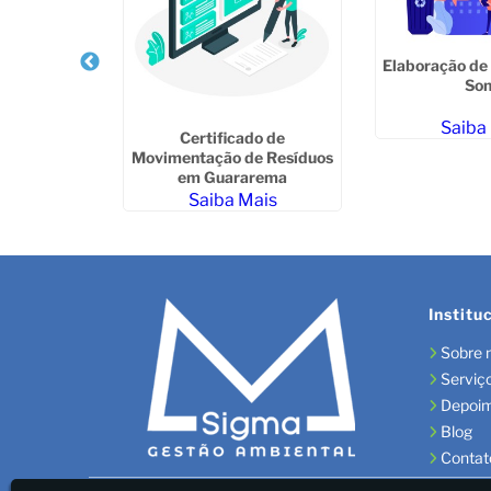
Elaboração de
Son
Saiba
enciamento
Certificado de
m Capão
Movimentação de Resíduos
do
em Guararema
ais
Saiba Mais
Institu
Sobre 
Serviç
Depoi
Blog
Contat