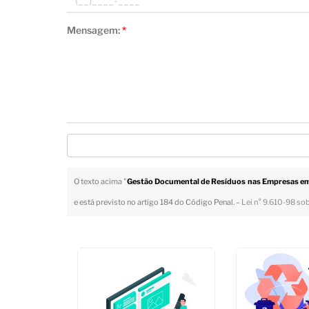
Mensagem:
*
O texto acima "
Gestão Documental de Resíduos nas Empresas e
e está previsto no artigo 184 do Código Penal. –
Lei n° 9.610-98 sob
Veja Também