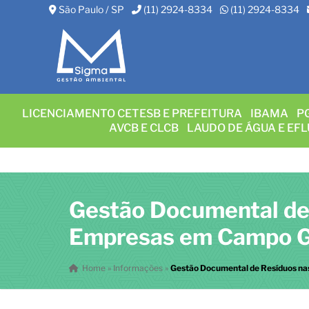
São Paulo / SP
(11) 2924-8334
(11) 2924-8334
LICENCIAMENTO CETESB E PREFEITURA
IBAMA
P
AVCB E CLCB
LAUDO DE ÁGUA E EF
Gestão Documental de
Empresas em Campo 
Home
»
Informações
»
Gestão Documental de Resíduos n