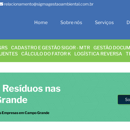
relacionamento@sigmagestaoambiental.com.br
Home
Sobre nós
Serviços
D
GRS
CADASTRO E GESTÃO SIGOR - MTR
GESTÃO DOCUM
LUENTES
CÁLCULO DO FATOR K
LOGÍSTICA REVERSA
T
 Resíduos nas
Grande
So
as Empresas em Campo Grande