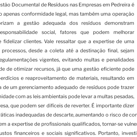
stão Documental de Resíduos nas Empresas em Pedreira é
não apenas conformidade legal, mas também uma operação
riorizam a gestão adequada dos resíduos demonstram
ponsabilidade social, fatores que podem melhorar
idelizar clientes. Vale ressaltar que a expertise de uma
processos, desde a coleta até a destinação final, sejam
regulamentações vigentes, evitando multas e penalidades
dade de otimizar recursos, já que uma gestão eficiente pode
perdícios e reaproveitamento de materiais, resultando em
cia de um gerenciamento adequado de resíduos pode trazer
idade com as leis ambientais pode levar a multas pesadas,
sa, que podem ser difíceis de reverter. É importante dizer
práticas inadequadas de descarte, aumentando o risco de c
m a expertise de profissionais qualificados, tornar-se vuln
ustos financeiros e sociais significativos. Portanto, in