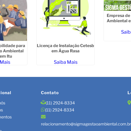
Empresa de 
Ambiental e
Saib
bilidade para
Licença de Instalação Cetesb
o Ambiental
em Água Rasa
em Itu
 Mais
Saiba Mais
cional
Contato
L
nós
(11) 2924-8334
os
(11) 2924-8334
mentos
relacionamento@sigmagestaoambiental.com.b
o