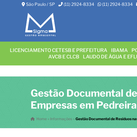
São Paulo / SP
(11) 2924-8334
(11) 2924-8334
LICENCIAMENTO CETESB E PREFEITURA
IBAMA
P
AVCB E CLCB
LAUDO DE ÁGUA E EF
Gestão Documental de
Empresas em Pedreira
Home
»
Informações
»
Gestão Documental de Resíduos na