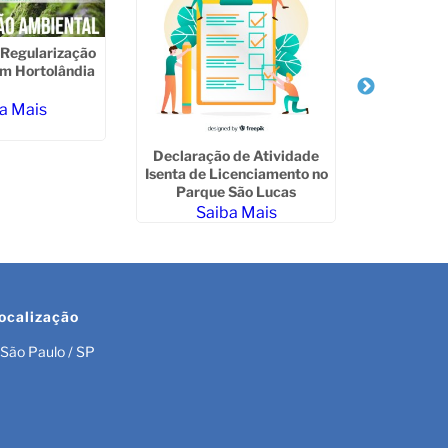
Regularização
m Hortolândia
a Mais
Declaração de Atividade
Emissão d
Isenta de Licenciamento no
Bernar
Parque São Lucas
Saiba Mais
Sa
ocalização
São Paulo / SP
r