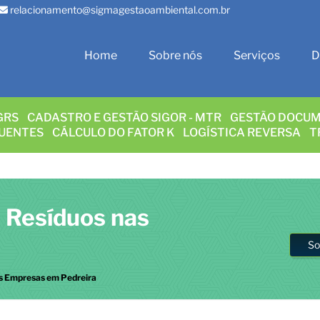
relacionamento@sigmagestaoambiental.com.br
Home
Sobre nós
Serviços
D
GRS
CADASTRO E GESTÃO SIGOR - MTR
GESTÃO DOCUM
LUENTES
CÁLCULO DO FATOR K
LOGÍSTICA REVERSA
T
 Resíduos nas
So
s Empresas em Pedreira