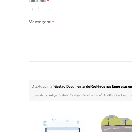
Telefone:
*
Mensagem:
*
O texto acima "
Gestão Documental de Resíduos nas Empresas em
previsto no artigo 184 do Código Penal. –
Lei n° 9.610-98 sobre dir
Veja Também