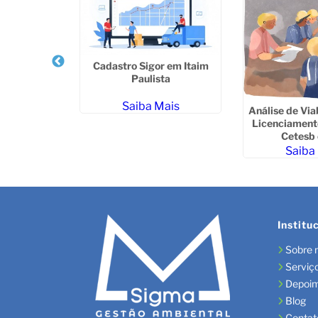
 Ambiental
Cadastro Sigor em Itaim
Cajamar
Paulista
ais
Saiba Mais
Análise de Via
Licenciament
Cetesb 
Saiba
Institu
Sobre 
Serviç
Depoi
Blog
Contat