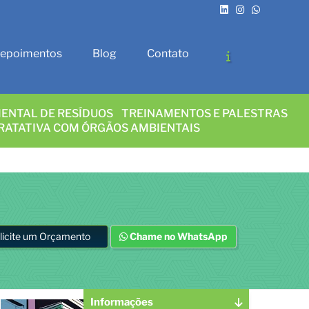
epoimentos
Blog
Contato
ENTAL DE RESÍDUOS
TREINAMENTOS E PALESTRAS
RATATIVA COM ÓRGÃOS AMBIENTAIS
licite um Orçamento
Chame no WhatsApp
Informações