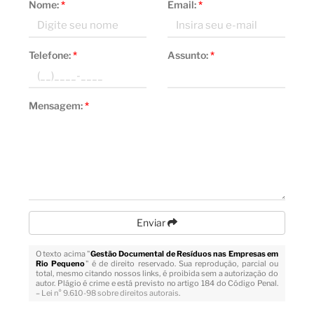
Nome:
*
Email:
*
Telefone:
*
Assunto:
*
Mensagem:
*
Enviar
O texto acima "
Gestão Documental de Resíduos nas Empresas em
Rio Pequeno
" é de direito reservado. Sua reprodução, parcial ou
total, mesmo citando nossos links, é proibida sem a autorização do
autor. Plágio é crime e está previsto no artigo 184 do Código Penal.
–
Lei n° 9.610-98 sobre direitos autorais
.