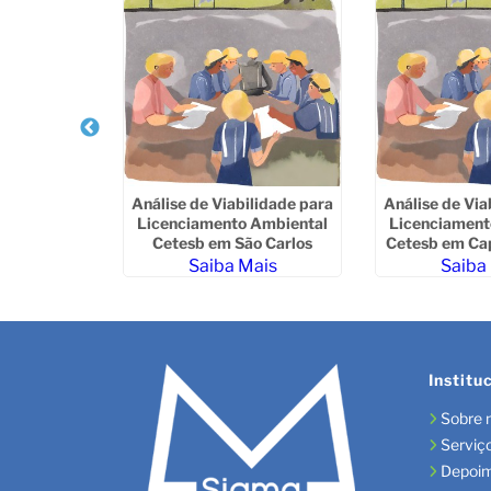
rsa de Pos
Análise de Viabilidade para
Análise de Via
Barretos
Licenciamento Ambiental
Licenciament
Cetesb em São Carlos
Cetesb em Ca
ais
Saiba Mais
Saiba
Institu
Sobre 
Serviç
Depoi