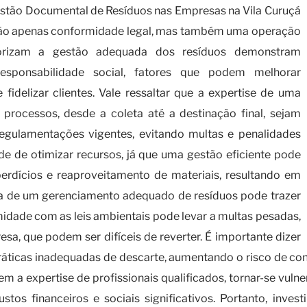
tão Documental de Resíduos nas Empresas na Vila Curuçá
 não apenas conformidade legal, mas também uma operação
riorizam a gestão adequada dos resíduos demonstram
ponsabilidade social, fatores que podem melhorar
idelizar clientes. Vale ressaltar que a expertise de uma
processos, desde a coleta até a destinação final, sejam
regulamentações vigentes, evitando multas e penalidades
dade de otimizar recursos, já que uma gestão eficiente pode
perdícios e reaproveitamento de materiais, resultando em
cia de um gerenciamento adequado de resíduos pode trazer
idade com as leis ambientais pode levar a multas pesadas,
sa, que podem ser difíceis de reverter. É importante dizer
práticas inadequadas de descarte, aumentando o risco de c
m a expertise de profissionais qualificados, tornar-se vuln
ustos financeiros e sociais significativos. Portanto, in