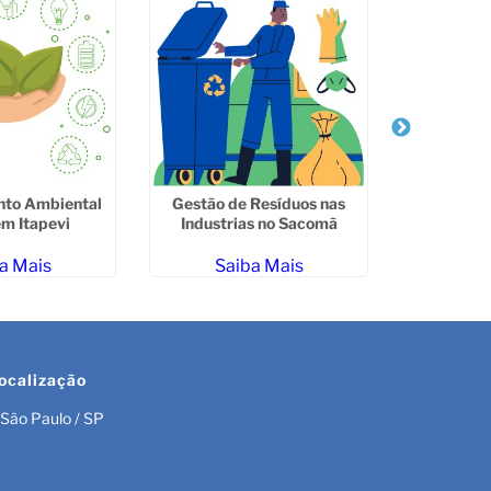
nto Ambiental
Gestão de Resíduos nas
Licenciam
m Itapevi
Industrias no Sacomã
Ibama 
a Mais
Saiba Mais
Sa
ocalização
São Paulo / SP