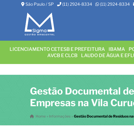
São Paulo / SP
(11) 2924-8334
(11) 2924-8334
LICENCIAMENTO CETESB E PREFEITURA
IBAMA
P
AVCB E CLCB
LAUDO DE ÁGUA E EF
Gestão Documental de
Empresas na Vila Curu
Home
»
Informações
»
Gestão Documental de Resíduos na