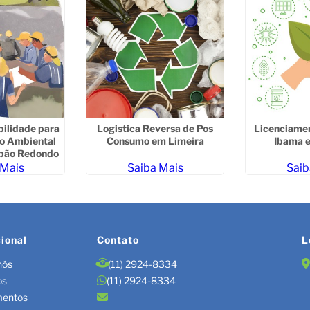
bilidade para
Logistica Reversa de Pos
Licenciame
o Ambiental
Consumo em Limeira
Ibama e
pão Redondo
 Mais
Saiba Mais
Saib
cional
Contato
L
nós
(11) 2924-8334
os
(11) 2924-8334
mentos