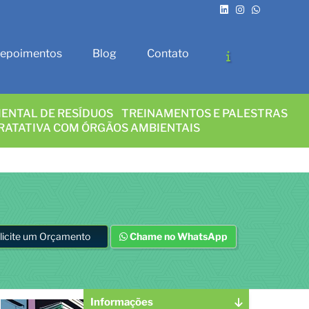
epoimentos
Blog
Contato
ENTAL DE RESÍDUOS
TREINAMENTOS E PALESTRAS
RATATIVA COM ÓRGÃOS AMBIENTAIS
licite um Orçamento
Chame no WhatsApp
Informações