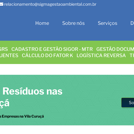
relacionamento@sigmagestaoambiental.com.br
Home
Sobre nós
Serviços
D
GRS
CADASTRO E GESTÃO SIGOR - MTR
GESTÃO DOCUM
LUENTES
CÁLCULO DO FATOR K
LOGÍSTICA REVERSA
T
 Resíduos nas
çá
So
s Empresas na Vila Curuçá