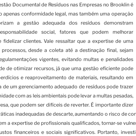
stão Documental de Resíduos nas Empresas no Brooklin é
não apenas conformidade legal, mas também uma operação
riorizam a gestão adequada dos resíduos demonstram
ponsabilidade social, fatores que podem melhorar
idelizar clientes. Vale ressaltar que a expertise de uma
processos, desde a coleta até a destinação final, sejam
regulamentações vigentes, evitando multas e penalidades
dade de otimizar recursos, já que uma gestão eficiente pode
perdícios e reaproveitamento de materiais, resultando em
cia de um gerenciamento adequado de resíduos pode trazer
idade com as leis ambientais pode levar a multas pesadas,
sa, que podem ser difíceis de reverter. É importante dizer
práticas inadequadas de descarte, aumentando o risco de c
m a expertise de profissionais qualificados, tornar-se vuln
ustos financeiros e sociais significativos. Portanto, in