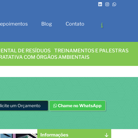
epoimentos
Blog
Contato
ENTAL DE RESÍDUOS
TREINAMENTOS E PALESTRAS
RATATIVA COM ÓRGÃOS AMBIENTAIS
licite um Orçamento
Chame no WhatsApp
Informações