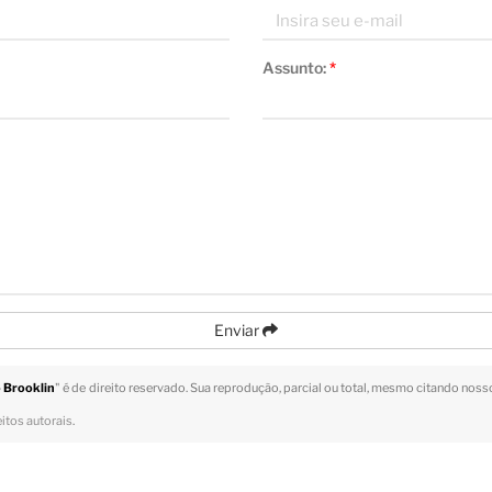
Assunto:
*
Enviar
 Brooklin
" é de direito reservado. Sua reprodução, parcial ou total, mesmo citando nosso
eitos autorais
.