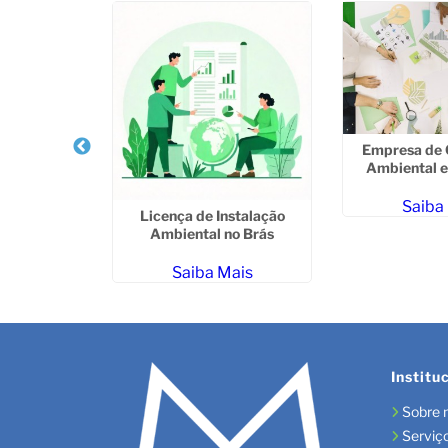
lamento de
 em Campo
e
Empresa de 
ais
Ambiental e
Saiba
Licença de Instalação
Ambiental no Brás
Saiba Mais
Institu
Sobre 
Serviç