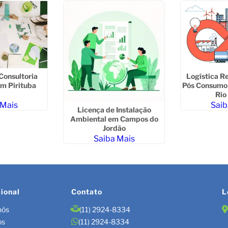
Consultoria
Logística R
m Pirituba
Pós Consumo 
Rio
 Mais
Saib
Licença de Instalação
Ambiental em Campos do
Jordão
Saiba Mais
cional
Contato
L
nós
(11) 2924-8334
os
(11) 2924-8334