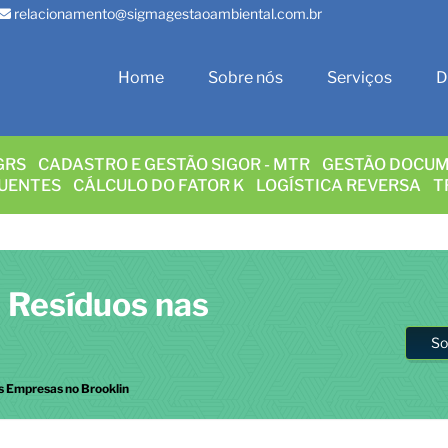
relacionamento@sigmagestaoambiental.com.br
Home
Sobre nós
Serviços
D
GRS
CADASTRO E GESTÃO SIGOR - MTR
GESTÃO DOCUM
LUENTES
CÁLCULO DO FATOR K
LOGÍSTICA REVERSA
T
 Resíduos nas
So
s Empresas no Brooklin