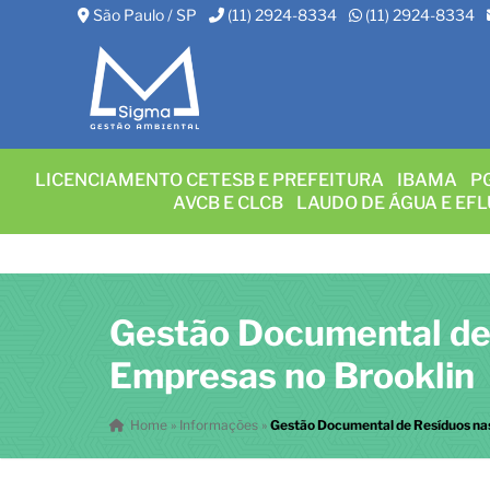
São Paulo / SP
(11) 2924-8334
(11) 2924-8334
LICENCIAMENTO CETESB E PREFEITURA
IBAMA
P
AVCB E CLCB
LAUDO DE ÁGUA E EF
Gestão Documental de
Empresas no Brooklin
Home
»
Informações
»
Gestão Documental de Resíduos na