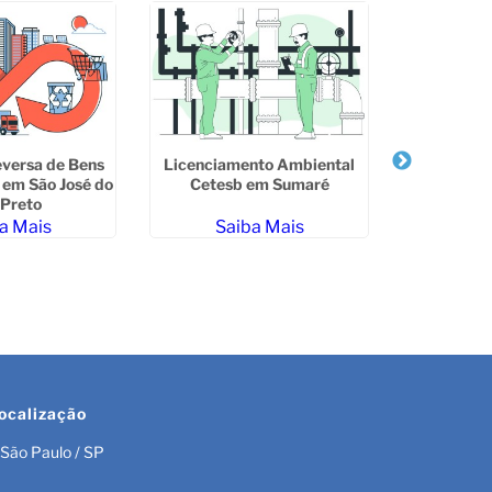
eversa de Bens
Licenciamento Ambiental
em São José do
Cetesb em Sumaré
Plano de G
 Preto
Resíduos Só
a Mais
Saiba Mais
em 
Sa
ocalização
São Paulo / SP