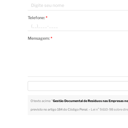
Telefone:
*
Mensagem:
*
O texto acima "
Gestão Documental de Resíduos nas Empresas no
previsto no artigo 184 do Código Penal. –
Lei n° 9.610-98 sobre dir
Veja Também