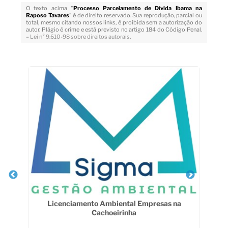
O texto acima "
Processo Parcelamento de Dívida Ibama na
Raposo Tavares
" é de direito reservado. Sua reprodução, parcial ou
total, mesmo citando nossos links, é proibida sem a autorização do
autor. Plágio é crime e está previsto no artigo 184 do Código Penal.
–
Lei n° 9.610-98 sobre direitos autorais
.
Veja Também
An
Licenciamento Ambiental Empresas na
Cachoeirinha